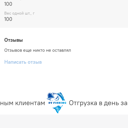
ловли форели и окуня, при медленной проводке, когда
100
никакие другие наживки не работают.
Вес одной шт., г
100
Отзывы
Отзывов еще никто не оставлял
Написать отзыв
ным клиентам
Отгрузка в день за